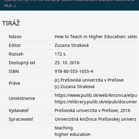
MLA...).
TIRÁŽ
Názov
How to Teach in Higher Education: selec
Editor
Zuzana Straková
Rozsah
172 s.
Dostupný od
25. 10. 2016
ISBN
978-80-555-1655-4
(c) Prešovská univerzita v Prešove
Práva
(c) Zuzana Straková
https://www.pulib.sk/web/kniznica/elp
Umiestnenie
https://elibrary.pulib.sk/elpub/docume
Vydavateľ
Prešovská univerzita v Prešove, 2016
Spracovateľ
Univerzitná knižnica Prešovskej univerzi
teaching
higher education