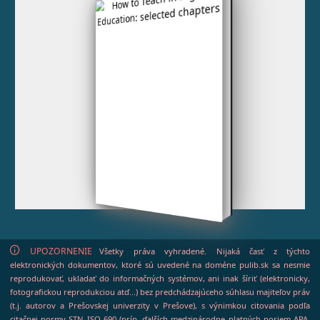
UPOZORNENIE
Všetky práva vyhradené. Nijaká časť z týchto
elektronických dokumentov, ktoré sú uvedené na doméne pulib.sk sa nesmie
reprodukovať, ukladať do informačných systémov, ani inak šíriť (elektronicky,
fotografickou reprodukciou atď...) bez predchádzajúceho súhlasu majiteľov práv
(t.j. autorov a Prešovskej univerzity v Prešove), s výnimkou citovania podľa
citačnej normy STN ISO 690 (príp. ďalších medzinárodne platných noriem APA,