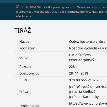
UPOZORNENIE
Všetky práva vyhradené. Nijaká časť z týchto el
fotografickou reprodukciou atď...) bez predchádzajúceho súhlasu majiteľ
APA, MLA...).
TIRÁŽ
Názov
Codex hostorico-critica
Podnázov
Noetické východiská v k
Lucia Šteflová
Editor
Peter Karpinský
Rozsah
228 s.
Dostupný od
28. 11. 2018
ISBN
978-80-555-2102-2
(c) Prešovská univerzita
Práva
(c) Lucia Šteflová
(c) Peter Karpinský
https://www.pulib.sk/w
Umiestnenie