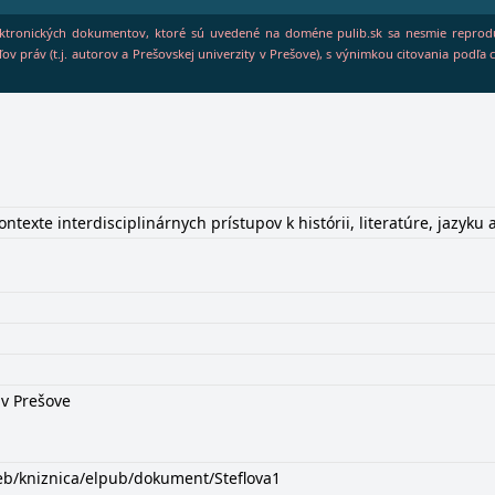
ektronických dokumentov, ktoré sú uvedené na doméne pulib.sk sa nesmie reproduko
ov práv (t.j. autorov a Prešovskej univerzity v Prešove), s výnimkou citovania podľ
ontexte interdisciplinárnych prístupov k histórii, literatúre, jazyk
 v Prešove
eb/kniznica/elpub/dokument/Steflova1