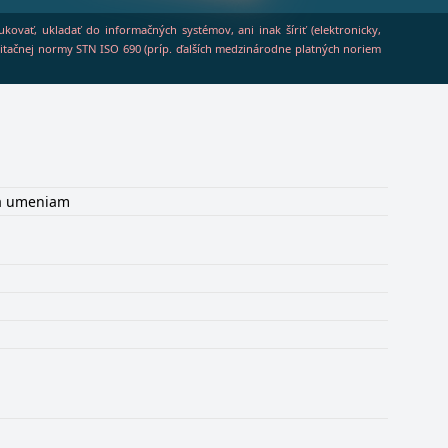
vať, ukladať do informačných systémov, ani inak šíriť (elektronicky,
a citačnej normy STN ISO 690 (príp. ďalších medzinárodne platných noriem
u a umeniam