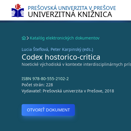
PREŠOVSKÁ UNIVERZITA V PREŠOVE
UNIVERZITNÁ KNIŽNICA
Katalóg elektronických dokumentov
Lucia Šteflová, Peter Karpinský (eds.)
Codex hostorico-critica
Noetické východiská v kontexte interdisciplinárnych prís
ISBN 978-80-555-2102-2
Počet strán: 228
Vydavateľ: Prešovská univerzita v Prešove, 2018
OTVORIŤ DOKUMENT