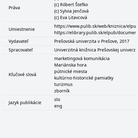
(c) Róbert Štefko
Práva
(c) Sylvia Jenčová
(c) Eva Litavcová
https://www.pulib.sk/web/kniznica/elp
Umiestnenie
https://elibrary.pulib.sk/elpub/docume
Vydavateľ
Prešovská univerzita v Prešove, 2017
Spracovateľ
Univerzitná knižnica Prešovskej univerzi
marketingová komunikácia
Mariánska hora
pútnické miesta
Kľučové slová
kultúrno-historické pamiatky
turizmus
zborník
slo
Jazyk publikácie
eng