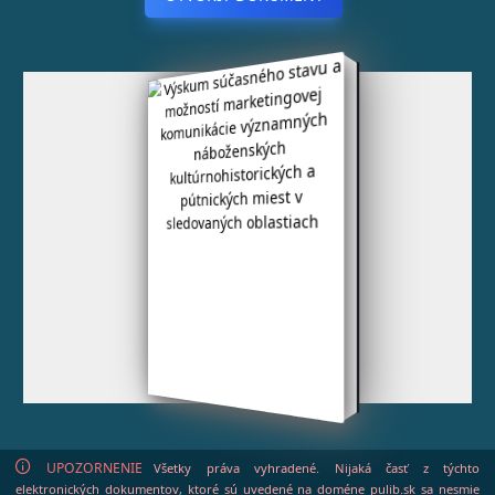
UPOZORNENIE
Všetky práva vyhradené. Nijaká časť z týchto
elektronických dokumentov, ktoré sú uvedené na doméne pulib.sk sa nesmie