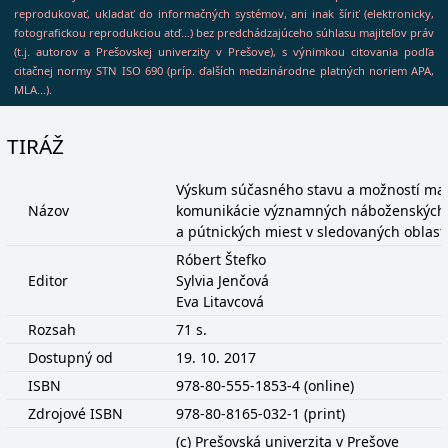
reprodukovať, ukladať do informačných systémov, ani inak šíriť (elektronicky,
fotografickou reprodukciou atď...) bez predchádzajúceho súhlasu majiteľov práv
(t.j. autorov a Prešovskej univerzity v Prešove), s výnimkou citovania podľa
citačnej normy STN ISO 690 (príp. ďalších medzinárodne platných noriem APA,
MLA...).
TIRÁŽ
Výskum súčasného stavu a možností mar
Názov
komunikácie významných náboženských k
a pútnických miest v sledovaných oblast
Róbert Štefko
Editor
Sylvia Jenčová
Eva Litavcová
Rozsah
71 s.
Dostupný od
19. 10. 2017
ISBN
978-80-555-1853-4 (online)
Zdrojové ISBN
978-80-8165-032-1 (print)
(c) Prešovská univerzita v Prešove