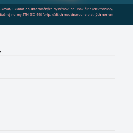
vať, ukladať do informačných systémov, ani inak šíriť (elektronicky,
a citačnej normy STN ISO 690 (príp. ďalších medzinárodne platných noriem
y