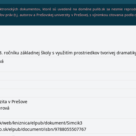
ektronických dokumentov, ktoré sú uvedené na doméne pulib.sk sa nesmie reproduko
ov práv (t.j. autorov a Prešovskej univerzity v Prešove), s výnimkou citovania podľ
. ročníku základnej školy s využitím prostriedkov tvorivej dramatik
vá
zita v Prešove
erová
sk/web/kniznica/elpub/dokument/Simcik3
ulib.sk/elpub/document/isbn/9788055507767