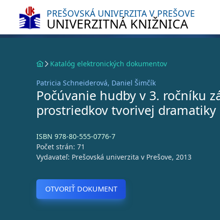
PREŠOVSKÁ UNIVERZITA V PREŠOVE
UNIVERZITNÁ KNIŽNICA
Katalóg elektronických dokumentov
Patricia Schneiderová, Daniel Šimčík
Počúvanie hudby v 3. ročníku zá
prostriedkov tvorivej dramatiky
ISBN 978-80-555-0776-7
Počet strán: 71
Vydavateľ: Prešovská univerzita v Prešove, 2013
OTVORIŤ DOKUMENT