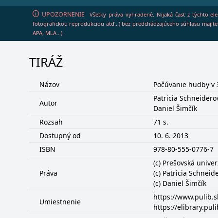
UPOZORNENIE
Všetky práva vyhradené. Nijaká časť z týchto el
fotografickou reprodukciou atď...) bez predchádzajúceho súhlasu majiteľ
APA, MLA...).
TIRÁŽ
Názov
Počúvanie hudby v 3
Patricia Schneidero
Autor
Daniel Šimčík
Rozsah
71 s.
Dostupný od
10. 6. 2013
ISBN
978-80-555-0776-7
(c) Prešovská univer
Práva
(c) Patricia Schneid
(c) Daniel Šimčík
https://www.pulib.
Umiestnenie
https://elibrary.p