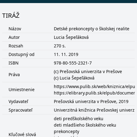
TIRÁŽ
Názov
Detské prekoncepty o školskej realite
Autor
Lucia Šepeľáková
Rozsah
270 s.
Dostupný od
11. 11. 2019
ISBN
978-80-555-2321-7
(c) Prešovská univerzita v Prešove
Práva
(c) Lucia Šepeľáková
https://www.pulib.sk/web/kniznica/elp
Umiestnenie
https://elibrary.pulib.sk/elpub/docume
Vydavateľ
Prešovská univerzita v Prešove, 2019
Spracovateľ
Univerzitná knižnica Prešovskej univerzi
deti predškolského veku
deti mladšieho školského veku
prekoncepty
Kľučové slová