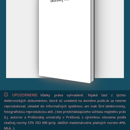
UPOZORNENIE
Všetky práva vyhradené. Nijaká časť z týchto
elektronických dokumentov, ktoré sú uvedené na doméne pulib.sk sa nesmie
reprodukovať, ukladať do informačných systémov, ani inak šíriť (elektronicky,
fotografickou reprodukciou atď...) bez predchádzajúceho súhlasu majiteľov práv
(t.j. autorov a Prešovskej univerzity v Prešove), s výnimkou citovania podľa
citačnej normy STN ISO 690 (príp. ďalších medzinárodne platných noriem APA,
MLA...).