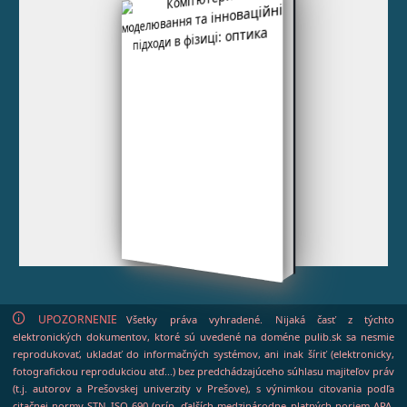
UPOZORNENIE
Všetky práva vyhradené. Nijaká časť z týchto
elektronických dokumentov, ktoré sú uvedené na doméne pulib.sk sa nesmie
reprodukovať, ukladať do informačných systémov, ani inak šíriť (elektronicky,
fotografickou reprodukciou atď...) bez predchádzajúceho súhlasu majiteľov práv
(t.j. autorov a Prešovskej univerzity v Prešove), s výnimkou citovania podľa
citačnej normy STN ISO 690 (príp. ďalších medzinárodne platných noriem APA,