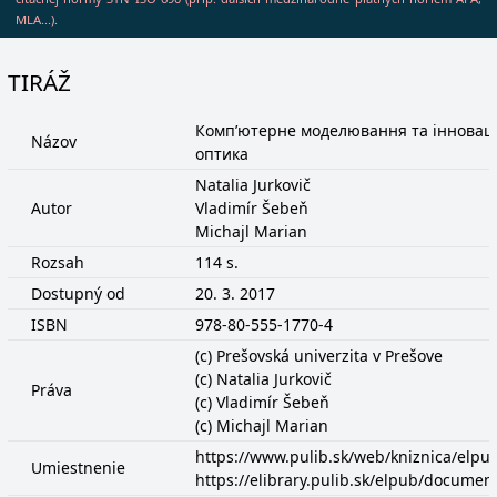
MLA...).
TIRÁŽ
Комп’ютерне моделювання та інновацій
Názov
оптика
Natalia Jurkovič
Autor
Vladimír Šebeň
Michajl Marian
Rozsah
114 s.
Dostupný od
20. 3. 2017
ISBN
978-80-555-1770-4
(c) Prešovská univerzita v Prešove
(c) Natalia Jurkovič
Práva
(c) Vladimír Šebeň
(c) Michajl Marian
https://www.pulib.sk/web/kniznica/elp
Umiestnenie
https://elibrary.pulib.sk/elpub/docume