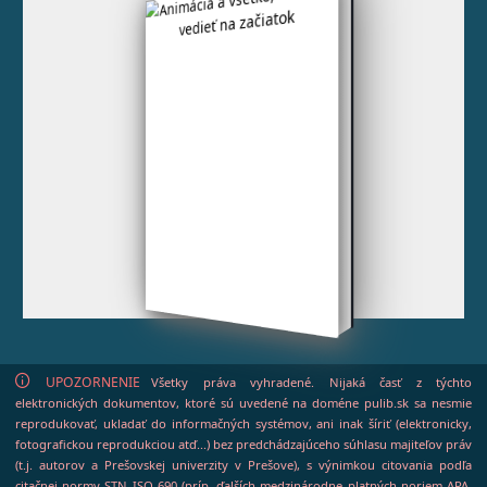
UPOZORNENIE
Všetky práva vyhradené. Nijaká časť z týchto
elektronických dokumentov, ktoré sú uvedené na doméne pulib.sk sa nesmie
reprodukovať, ukladať do informačných systémov, ani inak šíriť (elektronicky,
fotografickou reprodukciou atď...) bez predchádzajúceho súhlasu majiteľov práv
(t.j. autorov a Prešovskej univerzity v Prešove), s výnimkou citovania podľa
citačnej normy STN ISO 690 (príp. ďalších medzinárodne platných noriem APA,