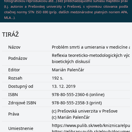
fotografickou reprodukciou atď...) bez predchádzajúceho súhlasu majiteľov práv
(t.j. autorov a Prešovskej univerzity v Prešove), s výnimkou citovania podľa
citačnej normy STN ISO 690 (príp. ďalších medzinárodne platných noriem APA,
MLA...).
TIRÁŽ
Názov
Problém smrti a umierania v medicíne a
Reflexia teoreticko-metodologických výc
Podnázov
bioetických diskusií
Editor
Marián Palenčár
Rozsah
192 s.
Dostupný od
13. 12. 2019
ISBN
978-80-555-2360-6 (online)
Zdrojové ISBN
978-80-555-2358-3 (print)
(c) Prešovská univerzita v Prešove
Práva
(c) Marián Palenčár
https://www.pulib.sk/web/kniznica/elp
Umiestnenie
https://elibrary.pulib.sk/elpub/docume