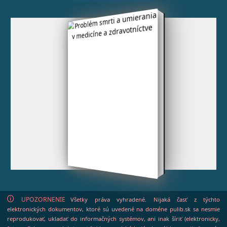
UPOZORNENIE
Všetky práva vyhradené. Nijaká časť z týchto
elektronických dokumentov, ktoré sú uvedené na doméne pulib.sk sa nesmie
reprodukovať, ukladať do informačných systémov, ani inak šíriť (elektronicky,