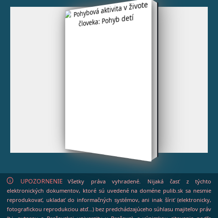
UPOZORNENIE
Všetky práva vyhradené. Nijaká časť z týchto
elektronických dokumentov, ktoré sú uvedené na doméne pulib.sk sa nesmie
reprodukovať, ukladať do informačných systémov, ani inak šíriť (elektronicky,
fotografickou reprodukciou atď...) bez predchádzajúceho súhlasu majiteľov práv