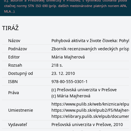
(t.j. autorov a Prešovskej univerzity v Prešove), s výnimkou citovania podľa
citačnej normy STN ISO 690 (príp. ďalších medzinárodne platných noriem APA,
MLA...).
TIRÁŽ
Názov
Pohybová aktivita v živote človeka: Pohyb
Podnázov
Zborník recenzovaných vedeckých prísp
Editor
Mária Majherová
Rozsah
218 s.
Dostupný od
23. 12. 2010
ISBN
978-80-555-0301-1
(c) Prešovská univerzita v Prešove
Práva
(c) Mária Majherová
https://www.pulib.sk/web/kniznica/elp
Umiestnenie
https://www.pulib.sk/elpub2/FS/Majhero
https://elibrary.pulib.sk/elpub/docume
Vydavateľ
Prešovská univerzita v Prešove, 2010