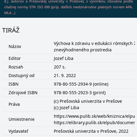
(t.j. autorov a Prešovskej univerzity v Prešove), s výnimkou citovania podľa
citačnej normy STN ISO 690 (príp. ďalších medzinárodne platných noriem APA,
MLA...).
TIRÁŽ
Výchova k zdraviu v edukácii rómskych ž
Názov
znevýhodneného prostredia
Editor
Jozef Liba
Rozsah
207 s.
Dostupný od
21. 9. 2022
ISBN
978-80-555-2934-9 (online)
Zdrojové ISBN
978-80-555-2923-3 (print)
(c) Prešovská univerzita v Prešove
Práva
(c) Jozef Liba
https://www.pulib.sk/web/kniznica/elp
Umiestnenie
https://elibrary.pulib.sk/elpub/docume
Vydavateľ
Prešovská univerzita v Prešove, 2022