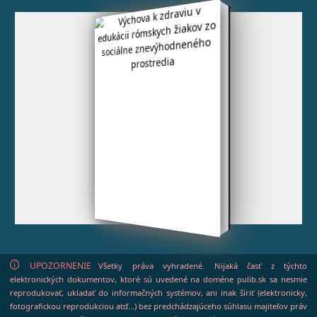
UPOZORNENIE
Všetky práva vyhradené. Nijaká časť z týchto
elektronických dokumentov, ktoré sú uvedené na doméne pulib.sk sa nesmie
reprodukovať, ukladať do informačných systémov, ani inak šíriť (elektronicky,
fotografickou reprodukciou atď...) bez predchádzajúceho súhlasu majiteľov práv