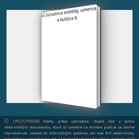
UPOZORNENIE
Všetky práva vyhradené. Nijaká časť z týchto
elektronických dokumentov, ktoré sú uvedené na doméne pulib.sk sa nesmie
reprodukovať, ukladať do informačných systémov, ani inak šíriť (elektronicky,
fotografickou reprodukciou atď...) bez predchádzajúceho súhlasu majiteľov práv