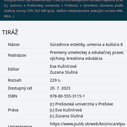
(t.j. autorov a Prešovskej univerzity v Prešove), s výnimkou citovania podľa
citačnej normy STN ISO 690 (príp. ďalších medzinárodne platných noriem APA,
MLA...).
TIRÁŽ
Názov
Súradnice estetiky, umenia a kultúra 8
Premeny umeleckej a edukačnej praxe: est
Podnázov
výchovy, kreatívna edukácia
Eva Kušnírová
Editor
Zuzana Slušná
Rozsah
229 s.
Dostupný od
20. 7. 2023
ISBN
978-80-555-3115-1
(c) Prešovská univerzita v Prešove
Práva
(c) Eva Kušnírová
(c) Zuzana Slušná
https://www.pulib.sk/web/kniznica/elp
Umiestnenie