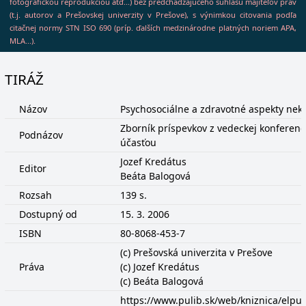
fotografickou reprodukciou atď...) bez predchádzajúceho súhlasu majiteľov práv
(t.j. autorov a Prešovskej univerzity v Prešove), s výnimkou citovania podľa
citačnej normy STN ISO 690 (príp. ďalších medzinárodne platných noriem APA,
MLA...).
TIRÁŽ
Názov
Psychosociálne a zdravotné aspekty nekva
Zborník príspevkov z vedeckej konferen
Podnázov
účasťou
Jozef Kredátus
Editor
Beáta Balogová
Rozsah
139 s.
Dostupný od
15. 3. 2006
ISBN
80-8068-453-7
(c) Prešovská univerzita v Prešove
Práva
(c) Jozef Kredátus
(c) Beáta Balogová
https://www.pulib.sk/web/kniznica/elp