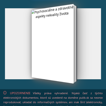
UPOZORNENIE
Všetky práva vyhradené. Nijaká časť z týchto
elektronických dokumentov, ktoré sú uvedené na doméne pulib.sk sa nesmie
reprodukovať, ukladať do informačných systémov, ani inak šíriť (elektronicky,