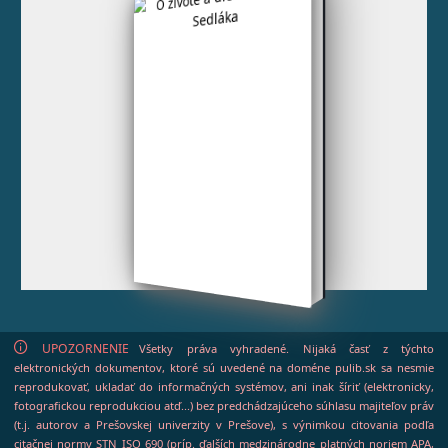
UPOZORNENIE
Všetky práva vyhradené. Nijaká časť z týchto
elektronických dokumentov, ktoré sú uvedené na doméne pulib.sk sa nesmie
reprodukovať, ukladať do informačných systémov, ani inak šíriť (elektronicky,
fotografickou reprodukciou atď...) bez predchádzajúceho súhlasu majiteľov práv
(t.j. autorov a Prešovskej univerzity v Prešove), s výnimkou citovania podľa
citačnej normy STN ISO 690 (príp. ďalších medzinárodne platných noriem APA,