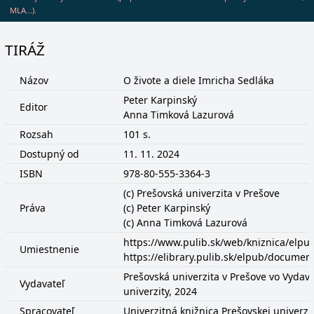
MLA...).
TIRÁŽ
Názov
O živote a diele Imricha Sedláka
Peter Karpinský
Editor
Anna Timková Lazurová
Rozsah
101 s.
Dostupný od
11. 11. 2024
ISBN
978-80-555-3364-3
(c) Prešovská univerzita v Prešove
Práva
(c) Peter Karpinský
(c) Anna Timková Lazurová
https://www.pulib.sk/web/kniznica/elp
Umiestnenie
https://elibrary.pulib.sk/elpub/docume
Prešovská univerzita v Prešove vo Vydava
Vydavateľ
univerzity, 2024
Spracovateľ
Univerzitná knižnica Prešovskej univerzi