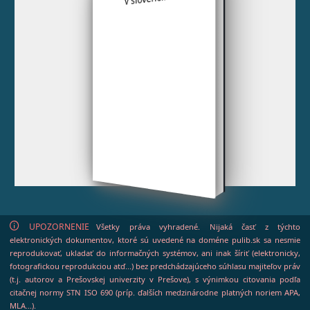
UPOZORNENIE
Všetky práva vyhradené. Nijaká časť z týchto
elektronických dokumentov, ktoré sú uvedené na doméne pulib.sk sa nesmie
reprodukovať, ukladať do informačných systémov, ani inak šíriť (elektronicky,
fotografickou reprodukciou atď...) bez predchádzajúceho súhlasu majiteľov práv
(t.j. autorov a Prešovskej univerzity v Prešove), s výnimkou citovania podľa
citačnej normy STN ISO 690 (príp. ďalších medzinárodne platných noriem APA,
MLA...).