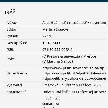
TIRÁŽ
Názov
Aspektuálnosť a modálnosť v slovenčine
Editor
Martina Ivanová
Rozsah
272 s.
Dostupný od
1. 10. 2009
ISBN
978-80-555-0052-2
(c) Prešovská univerzita v Prešove
Práva
(c) Martina Ivanová
https://www.pulib.sk/web/kniznica/elp
Umiestnenie
https://www.pulib.sk/elpub2/FF/Ivanova
https://elibrary.pulib.sk/elpub/docume
Vydavateľ
Prešovská univerzita v Prešove, 2009
Spracovateľ
Univerzitná knižnica Prešovskej univerzi
modálnosť
sémantika