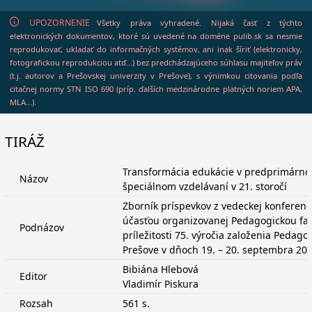
UPOZORNENIE
Všetky práva vyhradené. Nijaká časť z týchto
elektronických dokumentov, ktoré sú uvedené na doméne pulib.sk sa nesmie
reprodukovať, ukladať do informačných systémov, ani inak šíriť (elektronicky,
fotografickou reprodukciou atď...) bez predchádzajúceho súhlasu majiteľov práv
(t.j. autorov a Prešovskej univerzity v Prešove), s výnimkou citovania podľa
citačnej normy STN ISO 690 (príp. ďalších medzinárodne platných noriem APA,
MLA...).
TIRÁŽ
Transformácia edukácie v predprimárn
Názov
špeciálnom vzdelávaní v 21. storočí
Zborník príspevkov z vedeckej konferen
účasťou organizovanej Pedagogickou fak
Podnázov
príležitosti 75. výročia založenia Pedagog
Prešove v dňoch 19. – 20. septembra 20
Bibiána Hlebová
Editor
Vladimír Piskura
Rozsah
561 s.