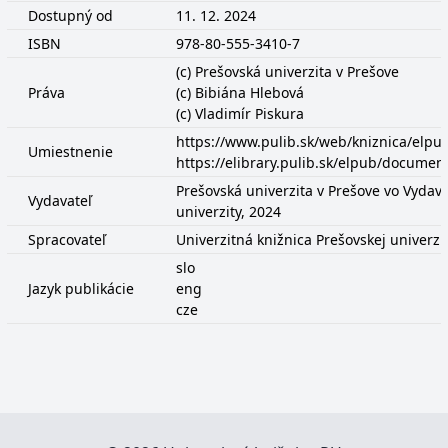
Dostupný od
11. 12. 2024
ISBN
978-80-555-3410-7
(c) Prešovská univerzita v Prešove
Práva
(c) Bibiána Hlebová
(c) Vladimír Piskura
https://www.pulib.sk/web/kniznica/elp
Umiestnenie
https://elibrary.pulib.sk/elpub/docume
Prešovská univerzita v Prešove vo Vydava
Vydavateľ
univerzity, 2024
Spracovateľ
Univerzitná knižnica Prešovskej univerzi
slo
Jazyk publikácie
eng
cze