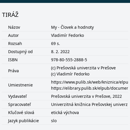
TIRÁŽ
Názov
My - Človek a hodnoty
Autor
Vladimír Fedorko
Rozsah
69 s.
Dostupný od
8. 2. 2022
ISBN
978-80-555-2888-5
(c) Prešovská univerzita v Prešove
Práva
(c) Vladimír Fedorko
https://www.pulib.sk/web/kniznica/elp
Umiestnenie
https://elibrary.pulib.sk/elpub/docume
Vydavateľ
Prešovská univerzita v Prešove, 2022
Spracovateľ
Univerzitná knižnica Prešovskej univerzi
Kľučové slová
etická výchova
Jazyk publikácie
slo