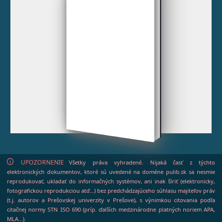
UPOZORNENIE
Všetky práva vyhradené. Nijaká časť z týchto
elektronických dokumentov, ktoré sú uvedené na doméne pulib.sk sa nesmie
reprodukovať, ukladať do informačných systémov, ani inak šíriť (elektronicky,
fotografickou reprodukciou atď...) bez predchádzajúceho súhlasu majiteľov práv
(t.j. autorov a Prešovskej univerzity v Prešove), s výnimkou citovania podľa
citačnej normy STN ISO 690 (príp. ďalších medzinárodne platných noriem APA,
MLA...).