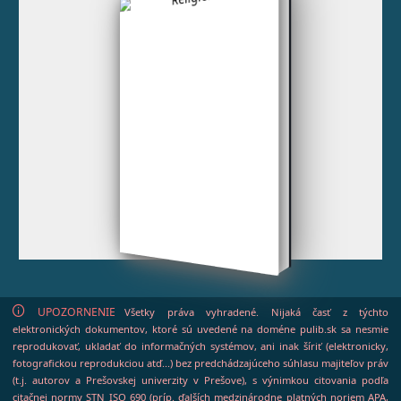
UPOZORNENIE
Všetky práva vyhradené. Nijaká časť z týchto
elektronických dokumentov, ktoré sú uvedené na doméne pulib.sk sa nesmie
reprodukovať, ukladať do informačných systémov, ani inak šíriť (elektronicky,
fotografickou reprodukciou atď...) bez predchádzajúceho súhlasu majiteľov práv
(t.j. autorov a Prešovskej univerzity v Prešove), s výnimkou citovania podľa
citačnej normy STN ISO 690 (príp. ďalších medzinárodne platných noriem APA,