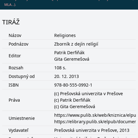
MLA...).
TIRÁŽ
Názov
Religiones
Podnázov
Zborník z dejín relígií
Patrik Derfiňák
Editor
Gita Geremešová
Rozsah
108 s.
Dostupný od
20. 12. 2013
ISBN
978-80-555-0992-1
(c) Prešovská univerzita v Prešove
Práva
(c) Patrik Derfiňák
(c) Gita Geremešová
https://www.pulib.sk/web/kniznica/elp
Umiestnenie
https://elibrary.pulib.sk/elpub/docume
Vydavateľ
Prešovská univerzita v Prešove, 2013