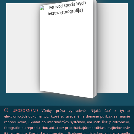
UPOZORNENIE
Všetky práva vyhradené. Nijaká časť z týchto
elektronických dokumentov, ktoré sú uvedené na doméne pulib.sk sa nesmie
reprodukovať, ukladať do informačných systémov, ani inak šíriť (elektronicky,
fotografickou reprodukciou atď...) bez predchádzajúceho súhlasu majiteľov práv
(t.j. autorov a Prešovskej univerzity v Prešove), s výnimkou citovania podľa