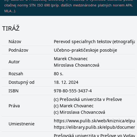
citačnej normy STN ISO 690 (príp. ďalších medzinárodne platných noriem APA,
MLA...).
TIRÁŽ
Názov
Perevod speciaľnych tekstov (etnografija
Podnázov
Učebno–praktičeskoje posobije
Marek Chovanec
Autor
Miroslava Chovancová
Rozsah
80 s.
Dostupný od
18. 12. 2024
ISBN
978-80-555-3437-4
(c) Prešovská univerzita v Prešove
Práva
(c) Marek Chovanec
(c) Miroslava Chovancová
https://www.pulib.sk/web/kniznica/elp
Umiestnenie
https://elibrary.pulib.sk/elpub/docume
Prešovská univerzita v Prešove vo Vydava