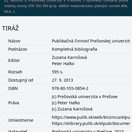
(t.j. autorov a Prešovskej univerzity v Prešove), s výnimkou citovania podľa
citačnej normy STN ISO 690 (príp. ďalších medzinárodne platných noriem APA,
MLA...).
TIRÁŽ
Názov
Publikačná činnosť Prešovskej univerzity
Podnázov
Kompletná bibliografia
Zuzana Karnišová
Editor
Peter Haľko
Rozsah
595 s.
Dostupný od
27. 9. 2013
ISBN
978-80-555-0854-2
(c) Prešovská univerzita v Prešove
Práva
(c) Peter Haľko
(c) Zuzana Karnišová
https://www.pulib.sk/web/kniznica/elp
Umiestnenie
https://elibrary.pulib.sk/elpub/docume
Vydavateľ
Prešovská univerzita v Prešove, 2013