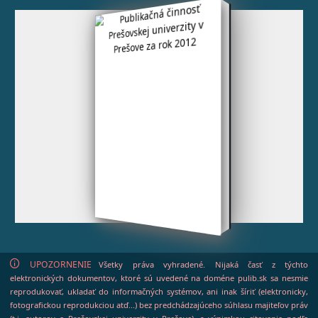
UPOZORNENIE
Všetky práva vyhradené. Nijaká časť z týchto
elektronických dokumentov, ktoré sú uvedené na doméne pulib.sk sa nesmie
reprodukovať, ukladať do informačných systémov, ani inak šíriť (elektronicky,
fotografickou reprodukciou atď...) bez predchádzajúceho súhlasu majiteľov práv