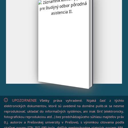
UPOZORNENIE
Všetky práva vyhradené. Nijaká časť z týchto
elektronických dokumentov, ktoré sú uvedené na doméne pulib.sk sa nesmie
reprodukovať, ukladať do informačných systémov, ani inak šíriť (elektronicky,
fotografickou reprodukciou atď...) bez predchádzajúceho súhlasu majiteľov práv
(t.j. autorov a Prešovskej univerzity v Prešove), s výnimkou citovania podľa
citačnej normy STN ISO 690 (príp. ďalších medzinárodne platných noriem APA,