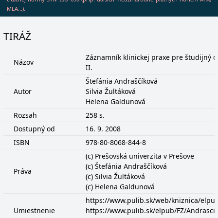
MLA...).
TIRÁŽ
Záznamník klinickej praxe pre študijný 
Názov
II.
Štefánia Andraščíková
Autor
Silvia Žultáková
Helena Galdunová
Rozsah
258 s.
Dostupný od
16. 9. 2008
ISBN
978-80-8068-844-8
(c) Prešovská univerzita v Prešove
(c) Štefánia Andraščíková
Práva
(c) Silvia Žultáková
(c) Helena Galdunová
https://www.pulib.sk/web/kniznica/elp
Umiestnenie
https://www.pulib.sk/elpub/FZ/Andrasci